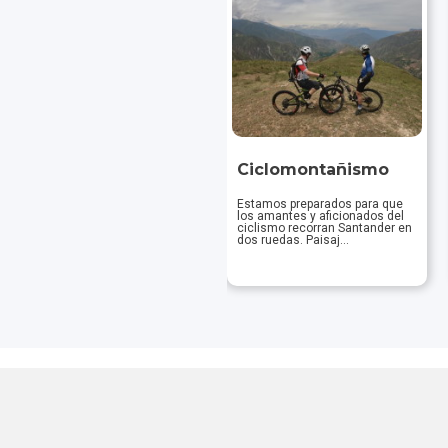
Senderismo
Ciclomontañismo
Caminar lo podrás hacer por
Estamos preparados para que
numerosos senderos y
los amantes y aficionados del
caminos ancestrales en
ciclismo recorran Santander en
Santander. No requiere
dos ruedas. Paisaj...
experiencia...
Descubrir
Descubrir