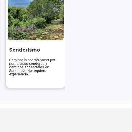
Senderismo
Ciclomontañismo
Caminar lo podrás hacer por
Estamos preparados para que
numerosos senderos y
los amantes y aficionados del
caminos ancestrales en
ciclismo recorran Santander en
Santander. No requiere
dos ruedas. Paisaj...
experiencia...
Descubrir
Descubrir